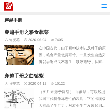
穿越手册
穿越手册之粮食蔬菜
许犯花
2020-06-04
7405
在中国古代，由于耕种技术以及种子的原
因，粮食产量低得可怜。一旦发生自然灾
害就会造成民不聊生，饿殍遍野，从而发
生各种农民起义，朝代更迭。 在众多穿
穿越手册之曲辕犁
越人士中，穿越到唐朝的居多。所以，首
先要记住的是高产粮食作物之一--占城
许犯花
2020-04-12
10122
稻。百度百科中介绍：占城稻又称早禾或
（图片来源于网络） 曲辕犁，可以说是
占禾，属于早籼稻，原产越南中南部，北
我国古代耕作标志性的农具，它的出现极
宋初年…
大提高了生产力，对农业生产发展起到重