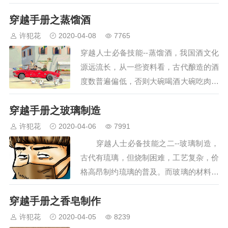
要作用。老式的长直辕犁耕地费力，不灵
穿越手册之蒸馏酒
活，需要大量的人力、畜力去操作。而新
型的曲辕犁轻便省力，便于深耕细作，省
许犯花
2020-04-08
7765
蓄力、人力，不仅能碎土还能根据耕种要
穿越人士必备技能--蒸馏酒，我国酒文化
求调整耕地深浅。各种穿越古代小说中，
源远流长，从一些资料看，古代酿造的酒
向皇上献上…
度数普遍偏低，否则大碗喝酒大碗吃肉，
抱着坛子拼酒不知要出多少人命，不过十
穿越手册之玻璃制造
几度应该还是有的。在古代，普遍是低度
酒，一旦出现三五十度的白酒，那就是赚
许犯花
2020-04-06
7991
钱赚到手软。 如何得到高度酒？最简单
穿越人士必备技能之二--玻璃制造，
的方式就是蒸馏。蒸馏的原理无非就是讲
古代有琉璃，但烧制困难，工艺复杂，价
液体…
格高昂制约琉璃的普及。而玻璃的材料常
见，获取容易相比琉璃有一定的优势。
穿越手册之香皂制作
玻璃主要原料有石英砂、纯碱、石灰石
混合后高温融化成熔…
许犯花
2020-04-05
8239